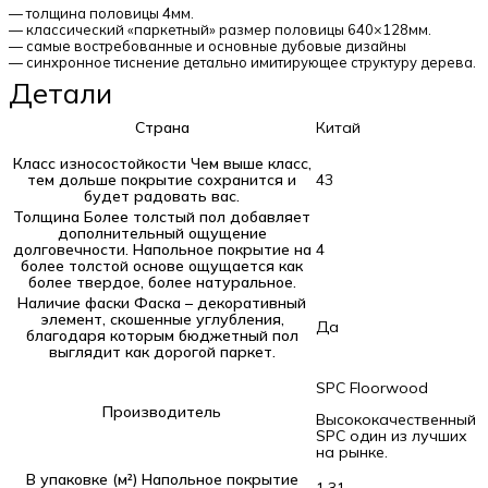
— толщина половицы 4мм.
— классический «паркетный» размер половицы 640×128мм.
— самые востребованные и основные дубовые дизайны
— синхронное тиснение детально имитирующее структуру дерева.
Детали
Страна
Китай
Класс износостойкости
Чем выше класс,
тем дольше покрытие сохранится и
43
будет радовать вас.
Толщина
Более толстый пол добавляет
дополнительный ощущение
долговечности. Напольное покрытие на
4
более толстой основе ощущается как
более твердое, более натуральное.
Наличие фаски
Фаска – декоративный
элемент, скошенные углубления,
Да
благодаря которым бюджетный пол
выглядит как дорогой паркет.
SPC Floorwood
Производитель
Высококачественный
SPC один из лучших
на рынке.
В упаковке (м²)
Напольное покрытие
1.31