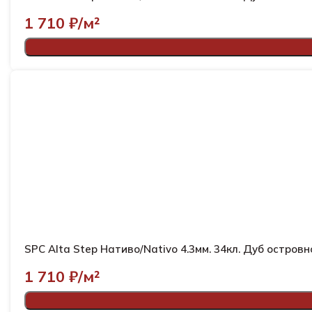
1 710
₽/м²
SPC Alta Step Нативо/Nativo 4.3мм. 34кл. Дуб островн
1 710
₽/м²