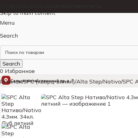
Skip to navigation
О КОМПАНИИ
АКЦИИ ✨
НАШИ РАБОТЫ
КОНТАКТЫ
Skip to main content
Menu
Search
Каталог
Search
0
Избранное
Главная
SPC (кварц-винил)
Alta Step
Nativo
SPC A
Сельскохозяйственный пр-д, 7