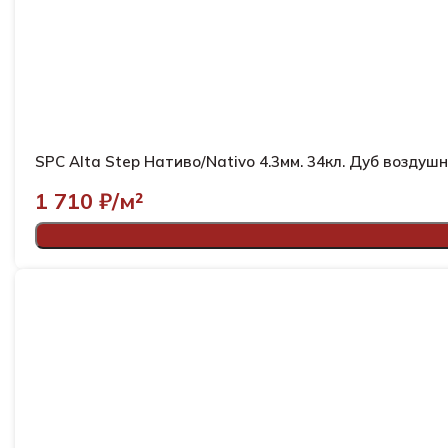
SPC Alta Step Нативо/Nativo 4.3мм. 34кл. Дуб
1 710
₽/м²