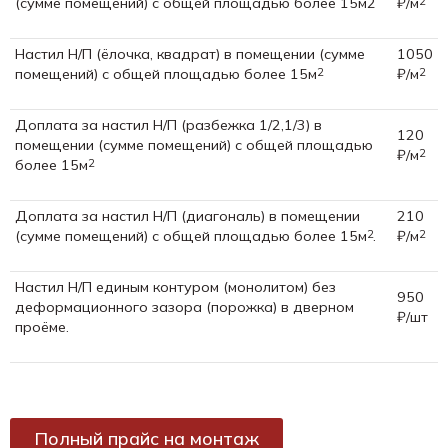
(сумме помещений) с общей площадью более 15м2
₽/м
2
Настил Н/П (ёлочка, квадрат) в помещении (сумме
1050
помещений) с общей площадью более 15м
₽/м
2
2
Доплата за настил Н/П (разбежка 1/2,1/3) в
120
помещении (сумме помещений) с общей площадью
₽/м
2
более 15м
2
Доплата за настил Н/П (диагональ) в помещении
210
(сумме помещений) с общей площадью более 15м
.
₽/м
2
2
Настил Н/П единым контуром (монолитом) без
950
деформационного зазора (порожка) в дверном
₽/шт
проёме.
Полный прайс на монтаж