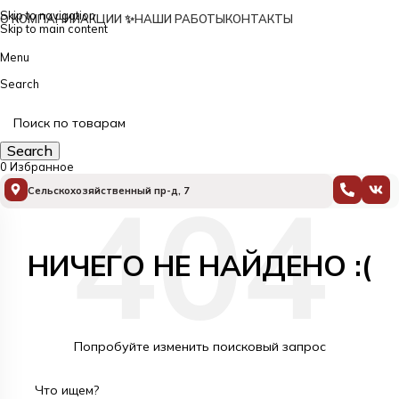
Skip to navigation
О КОМПАНИИ
АКЦИИ ✨
НАШИ РАБОТЫ
КОНТАКТЫ
Skip to main content
Menu
Search
Каталог
Search
0
Избранное
Сельскохозяйственный пр-д, 7
НИЧЕГО НЕ НАЙДЕНО :(
Попробуйте изменить поисковый запрос