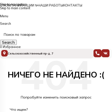
Skip to navigation
О КОМПАНИИ
АКЦИИ ✨
НАШИ РАБОТЫ
КОНТАКТЫ
Skip to main content
Menu
Search
Каталог
Search
0
Избранное
Сельскохозяйственный пр-д, 7
НИЧЕГО НЕ НАЙДЕНО :(
Попробуйте изменить поисковый запрос