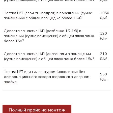
Настил Н/П (ёлочка, квадрат) в помещении (сумме
1050
помещений) с общей площадью более 15м
₽/м
2
2
Доплата за настил Н/П (разбежка 1/2,1/3) в
120
помещении (сумме помещений) с общей площадью
₽/м
2
более 15м
2
Доплата за настил Н/П (диагональ) в помещении
210
(сумме помещений) с общей площадью более 15м
.
₽/м
2
2
Настил Н/П единым контуром (монолитом) без
950
деформационного зазора (порожка) в дверном
₽/шт
проёме.
Полный прайс на монтаж