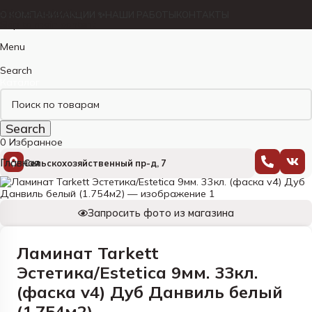
Skip to navigation
О КОМПАНИИ
АКЦИИ ✨
НАШИ РАБОТЫ
КОНТАКТЫ
Skip to main content
Menu
Search
Каталог
Search
0
Избранное
Главная
Сельскохозяйственный пр-д, 7
Запросить фото из магазина
Ламинат Tarkett
Эстетика/Estetica 9мм. 33кл.
(фаска v4) Дуб Данвиль белый
(1.754м2)