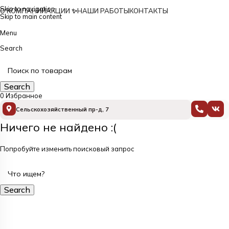
Skip to navigation
О КОМПАНИИ
АКЦИИ ✨
НАШИ РАБОТЫ
КОНТАКТЫ
Skip to main content
Menu
Search
Каталог
Search
0
Избранное
Сельскохозяйственный пр-д, 7
Ничего не найдено :(
Попробуйте изменить поисковый запрос
Search