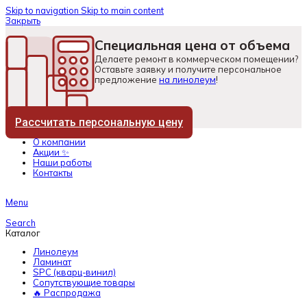
Skip to navigation
Skip to main content
Закрыть
Специальная цена от объема
Делаете ремонт в коммерческом помещении?
Оставьте заявку и получите персональное
предложение
на линолеум
!
Рассчитать персональную цену
О компании
Акции ✨
Наши работы
Контакты
Menu
Search
Каталог
Линолеум
Ламинат
SPC (кварц-винил)
Сопутствующие товары
🔥 Распродажа