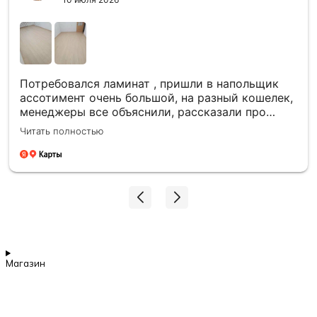
Потребовался ламинат , пришли в напольщик
ассотимент очень большой, на разный кошелек,
менеджеры все объяснили, рассказали про
акции и скидки. Объяснили по доставке. Антон
Читать полностью
укладчик ,положил ламинат качественно.
Магазин еще и дает гарантию. Все хопошо.
Магазин